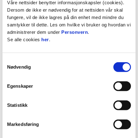
Våre nettsider benytter informasjonskapsler (cookies).
Dersom de ikke er nødvendig for at nettsiden vår skal
fungere, vil de ikke lagres på din enhet med mindre du
samtykker til dette. Les om hvilke vi bruker og hvordan vi
02:56
administrerer dem under
Personvern
.
Se alle cookies
her
.
27.6.2026
|
00:02:56
Sogndal - Egersund 4-2
Samtykkevalg
Nødvendig
OBOS-ligaen 2026 Runde 13
Egenskaper
Statistikk
Markedsføring