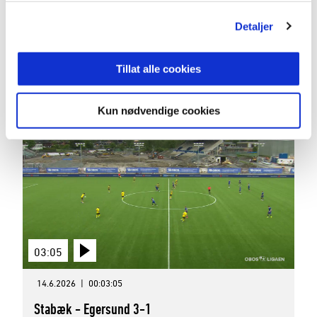
02:59
Detaljer
21.6.2026
|
00:02:59
Egersund - Haugesund 5-2
Tillat alle cookies
OBOS-ligaen 2026 Runde 12
Kun nødvendige cookies
03:05
14.6.2026
|
00:03:05
Stabæk - Egersund 3-1