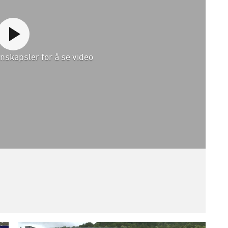
nskapsler for å se video