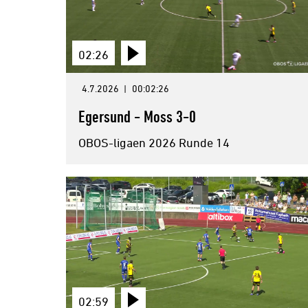
02:26
4.7.2026
|
00:02:26
Egersund - Moss 3-0
OBOS-ligaen 2026 Runde 14
02:59