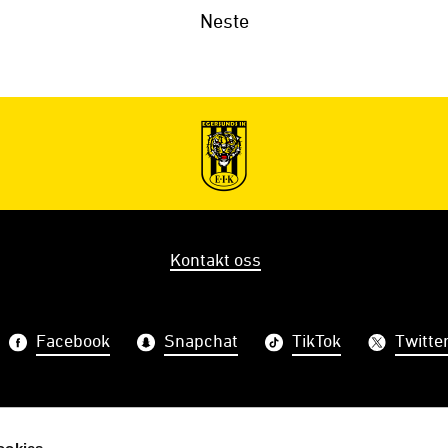
Neste
Kontakt oss
Facebook
Snapchat
TikTok
Twitte
på nyhetsbrev fra Egersunds IK