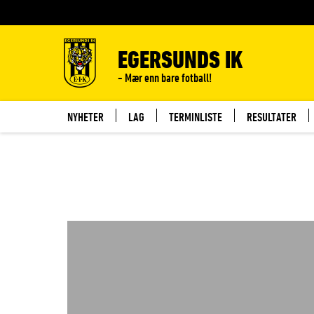
VIDEO
EGERSUNDS IK
- Mær enn bare fotball!
NYHETER
LAG
TERMINLISTE
RESULTATER