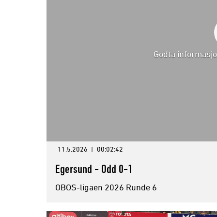
Godta informasjo
11.5.2026
|
00:02:42
Egersund - Odd 0-1
OBOS-ligaen 2026 Runde 6