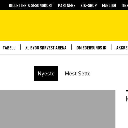
BILLETTER & SESONGKORT
PARTNERE
EIK-SHOP
ENGLISH
TIG
TABELL
XL BYGG SØRVEST ARENA
OM EGERSUNDS IK
AKKRE
Nyeste
Mest Sette