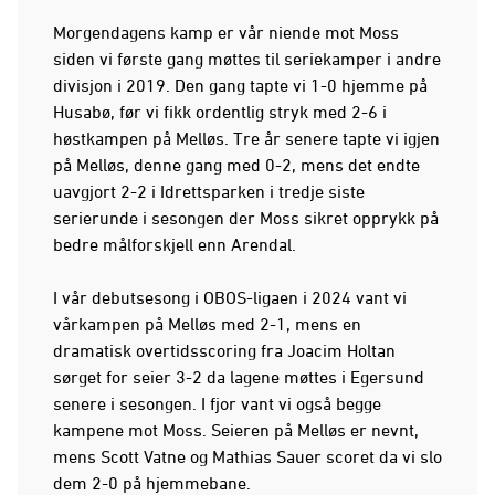
Morgendagens kamp er vår niende mot Moss
siden vi første gang møttes til seriekamper i andre
divisjon i 2019. Den gang tapte vi 1-0 hjemme på
Husabø, før vi fikk ordentlig stryk med 2-6 i
høstkampen på Melløs. Tre år senere tapte vi igjen
på Melløs, denne gang med 0-2, mens det endte
uavgjort 2-2 i Idrettsparken i tredje siste
serierunde i sesongen der Moss sikret opprykk på
bedre målforskjell enn Arendal.
I vår debutsesong i OBOS-ligaen i 2024 vant vi
vårkampen på Melløs med 2-1, mens en
dramatisk overtidsscoring fra Joacim Holtan
sørget for seier 3-2 da lagene møttes i Egersund
senere i sesongen. I fjor vant vi også begge
kampene mot Moss. Seieren på Melløs er nevnt,
mens Scott Vatne og Mathias Sauer scoret da vi slo
dem 2-0 på hjemmebane.