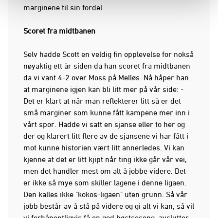
marginene til sin fordel.
Scoret fra midtbanen
Selv hadde Scott en veldig fin opplevelse for nokså
nøyaktig ett år siden da han scoret fra midtbanen
da vi vant 4-2 over Moss på Melløs. Nå håper han
at marginene igjen kan bli litt mer på vår side: -
Det er klart at når man reflekterer litt så er det
små marginer som kunne fått kampene mer inn i
vårt spor. Hadde vi satt en sjanse eller to her og
der og klarert litt flere av de sjansene vi har fått i
mot kunne historien vært litt annerledes. Vi kan
kjenne at det er litt kjipt når ting ikke går vår vei,
men det handler mest om alt å jobbe videre. Det
er ikke så mye som skiller lagene i denne ligaen.
Den kalles ikke "kokos-ligaen" uten grunn. Så vår
jobb består av å stå på videre og gi alt vi kan, så vil
vi forhåpentligvis få en god høstsesong, avslutter