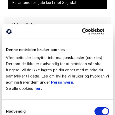
karantene for gule kort mot Sogndal.
Vatne tilbake
Scott Vatne måtte stå over kampen i Sogndal etter
at han fikk sitt fjerde gule kort for sesongen mot
Haugesund. Scott sier at det var kjedelig å måtte
Denne nettsiden bruker cookies
stå over kampen der oppe: - Jeg skulle jo ønsket at
Våre nettsider benytter informasjonskapsler (cookies).
jeg kunne vært der og forhåpentligvis hjulpet oss
Dersom de ikke er nødvendig for at nettsiden vår skal
til et bedre resultat. Å se kampen hjemme på TV
fungere, vil de ikke lagres på din enhet med mindre du
er ikke noe særlig egentlig. Men slik ble det, så får
samtykker til dette. Les om hvilke vi bruker og hvordan vi
jeg heller ta det litt med ro med de gule kortene
administrerer dem under
Personvern
.
framover, smiler han.
Se alle cookies
her
.
Det gule kortet mot Haugesund var kanskje
uungåelig. Scott viste en voldsom innsats i
Samtykkevalg
duellene og gikk foran i krigen da vi sjokkerte
Nødvendig