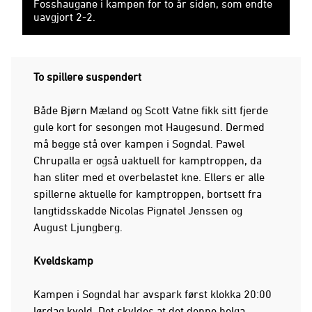
Fosshaugane i kampen for to år siden, som endte
uavgjort 2-2.
To spillere suspendert
Både Bjørn Mæland og Scott Vatne fikk sitt fjerde
gule kort for sesongen mot Haugesund. Dermed
må begge stå over kampen i Sogndal. Pawel
Chrupalla er også uaktuell for kamptroppen, da
han sliter med et overbelastet kne. Ellers er alle
spillerne aktuelle for kamptroppen, bortsett fra
langtidsskadde Nicolas Pignatel Jenssen og
August Ljungberg.
Kveldskamp
Kampen i Sogndal har avspark først klokka 20:00
lørdag kveld. Det skyldes at det denne helga