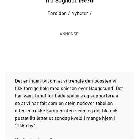
fra Sogndal.
A-LAGET
Forsiden
/
Nyheter
/
ANNONSE:
Det er ingen tvil om at vi trengte den boosten vi
fikk forrige helg med seieren over Haugesund. Det
har vært tungt for både spillere og supportere å
se at vi har falt som en stein nedover tabellen
etter en rekke kamper uten seier, og det ble nok
pustet litt lettet ut søndag kveld i mange hjem i
"Okka by".