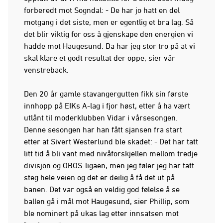
forberedt mot Sogndal: - De har jo hatt en del
motgang i det siste, men er egentlig et bra lag. Så
det blir viktig for oss å gjenskape den energien vi
hadde mot Haugesund. Da har jeg stor tro på at vi
skal klare et godt resultat der oppe, sier vår
venstreback.
Den 20 år gamle stavangergutten fikk sin første
innhopp på EIKs A-lag i fjor høst, etter å ha vært
utlånt til moderklubben Vidar i vårsesongen.
Denne sesongen har han fått sjansen fra start
etter at Sivert Westerlund ble skadet: - Det har tatt
litt tid å bli vant med nivåforskjellen mellom tredje
divisjon og OBOS-ligaen, men jeg føler jeg har tatt
steg hele veien og det er deilig å få det ut på
banen. Det var også en veldig god følelse å se
ballen gå i mål mot Haugesund, sier Phillip, som
ble nominert på ukas lag etter innsatsen mot