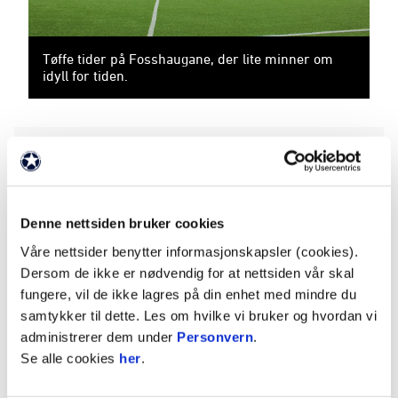
Tøffe tider på Fosshaugane, der lite minner om
idyll for tiden.
Bakke tar over
Siste nytt fra Sogndal fredag ettermiddag er at
trener Piamenta har blitt innvilget permisjon fram
Denne nettsiden bruker cookies
til og med neste helg. Klubblegenden Eirik Bakke
Våre nettsider benytter informasjonskapsler (cookies).
overtar midlertidig treneransvaret inntil klubben
Dersom de ikke er nødvendig for at nettsiden vår skal
får nøstet opp i problemene rundt A-laget.
fungere, vil de ikke lagres på din enhet med mindre du
samtykker til dette. Les om hvilke vi bruker og hvordan vi
En sesongstart under forventningene har også
administrerer dem under
Personvern
.
gjort at det har vært glisne tribuner på
Se alle cookies
her
.
Fosshaugane under vårens kamper. Det reelle
tilskuertallet har vaket rundt 500-tallet på de