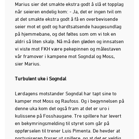
Marius sier det smakte ekstra godt å slå et topplag
når seieren endelig kom: - Ja, det er ingen tvil om
at det smakte ekstra godt å få en overbevisende
seier mot et godt og hardtsatsende haugesundlag
på hjemmebane, og det føltes som om vi tok en
aldri så liten skalp. Nå må den gløden og innsatsen
vi viste mot FKH være pekepinnen og målestaven
vår framover i kampene mot Sogndal og Moss,
sier Marius.
Turbulent uke i Sogndal
Lørdagens motstander Sogndal har tapt sine to
kamper mot Moss og Raufoss. Og i begynnelsen på
denne uka kom det også fram at det er uro i
kulissene på Fosshaugane. Tre spillere har levert
en bekymringsmelding til styret som går på
oppførselen til trener Luis Pimenta. De hevder at
portugiseren fryser ut spillere, og at det er veldig