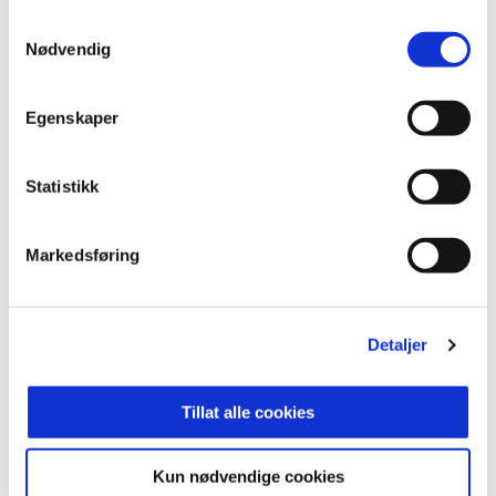
fleste av kampene hittil, og Sogn Avis påpeker at ni
Samtykkevalg
av ti seter står tomme når Sogndal spiller
Nødvendig
hjemmekamper.
Egenskaper
Marius Kjørvik Johansen lar seg ikke lure av
bråket i Sogndal: - Det er kanskje lett å tenke at de
sliter og at det blir en hvilepute for oss. Slike
Statistikk
tanker må vi rett og slett legge til side. Jeg vet at
det er mange gode fotballspillere i Sogndal, og
dersom de finner flyten er de et kjempegodt
Markedsføring
fotballag. Vi må, som vi gjorde i opptakten til
haugesundkampen, tenke på oss selv og det vi kan
prestere, og forsøke å ha samme tenningsnivå og
Detaljer
innstilling når dommeren blåser i fløyta på
Fosshaugane, sier han.
Tillat alle cookies
Kun nødvendige cookies