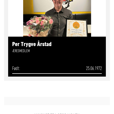
Per Trygve Årstad
ÆRESMEDLEM
Født
25.06.1972