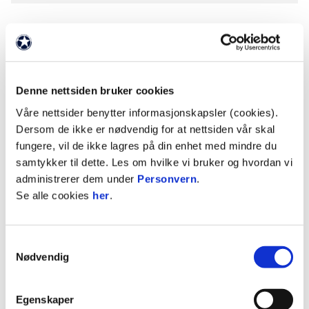
Denne nettsiden bruker cookies
Våre nettsider benytter informasjonskapsler (cookies).
Dersom de ikke er nødvendig for at nettsiden vår skal
fungere, vil de ikke lagres på din enhet med mindre du
samtykker til dette. Les om hvilke vi bruker og hvordan vi
administrerer dem under
Personvern
.
Ottar Hartvik Pettersen
Se alle cookies
her
.
ÆRESMEDLEM
Samtykkevalg
Nødvendig
Født
04.03.1951
Egenskaper