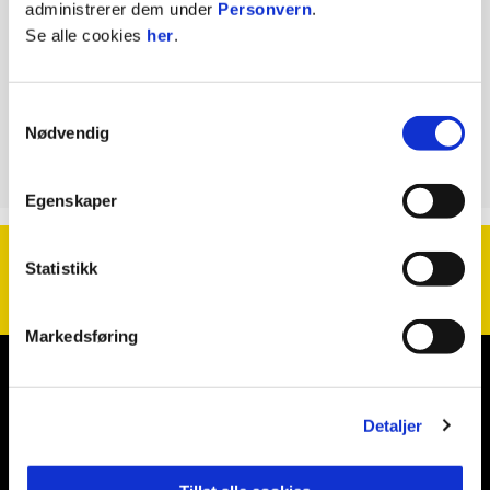
administrerer dem under
Personvern
.
Se alle cookies
her
.
Morgentrening
Samtykkevalg
Team SørVest
Nødvendig
Egenskaper
Statistikk
Markedsføring
Kontakt oss
Detaljer
Instagram
Facebook
Snapchat