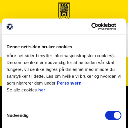
SPILLERSTALL 2025
Forsiden
/
Om Egersunds IK
/
Spillerstall 2025
Denne nettsiden bruker cookies
Våre nettsider benytter informasjonskapsler (cookies).
Dersom de ikke er nødvendig for at nettsiden vår skal
fungere, vil de ikke lagres på din enhet med mindre du
samtykker til dette. Les om hvilke vi bruker og hvordan vi
administrerer dem under
Personvern
.
Se alle cookies
her
.
Kontakt oss
Samtykkevalg
Nødvendig
Instagram
Facebook
Snapchat