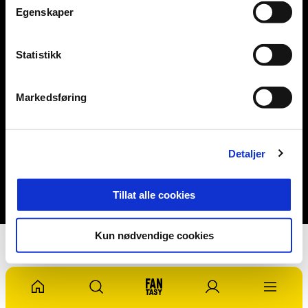
TikTok
Twitter
Youtube
Egenskaper
Statistikk
Abonner på nyhetsbrev fra Egersunds IK
PÅMELDING
Markedsføring
Detaljer
Vilkår og betingelser
Personvern
Tillat alle cookies
Kun nødvendige cookies